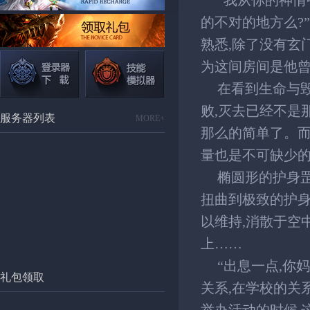
“我从你的神情
的不对的地方么?
熟悉,除了没有玄
为这间房间是他
在看到生命与毁
败,灭去已经不是
服务器列表
MORE+
那么的简单了。而
量也是不可缺少
椭圆形的护身罡
扭曲到极致的护身
以维持,消散于空
上……
“出息一点,你
礼包领取
关系,在学校的关