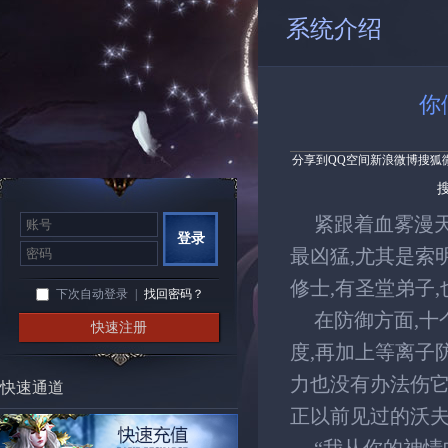
系统介绍
你
分享到
QQ空间
新浪微博
搜狐
紧跟着血雾漫天
登录
最凶猛,尤其是索
修士,有圣堂弟子
下次自动登录
|
找回密码？
在防御方面,
快速注册
度,再加上等离子
力也没有办法伤它
快速通道
正以前见过的沃