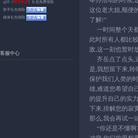
举办活动的时候,
qj50《
网页奇迹
》礼包免费领取
这位老大姐,顺便
新手礼包领取
媒体礼包领取
了解!”
一时间整个天都
此时所有人都比较
敌,这一刻也暂时
客服中心
齐岳点了点头,
是,我想留下来,
保护我们人类的时
雄,难道您希望自
的提升自己的实力
下来,排解您的寂
那么,我会再试一
“你还是不懂啊